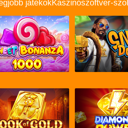
egjobb játékokKaszinószoftver-szol