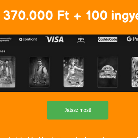
Játssz most!