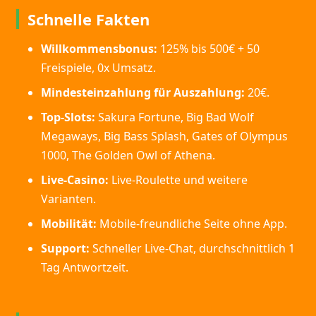
Schnelle Fakten
Willkommensbonus:
125% bis 500€ + 50
Freispiele, 0x Umsatz.
Mindesteinzahlung für Auszahlung:
20€.
Top-Slots:
Sakura Fortune, Big Bad Wolf
Megaways, Big Bass Splash, Gates of Olympus
1000, The Golden Owl of Athena.
Live-Casino:
Live-Roulette und weitere
Varianten.
Mobilität:
Mobile-freundliche Seite ohne App.
Support:
Schneller Live-Chat, durchschnittlich 1
Tag Antwortzeit.