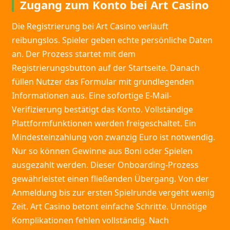
Zugang zum Konto bei Art Casino
Die Registrierung bei Art Casino verläuft
reibungslos. Spieler geben echte persönliche Daten
an. Der Prozess startet mit dem
Registrierungsbutton auf der Startseite. Danach
füllen Nutzer das Formular mit grundlegenden
Informationen aus. Eine sofortige E-Mail-
Verifizierung bestätigt das Konto. Vollständige
Plattformfunktionen werden freigeschaltet. Ein
Mindesteinzahlung von zwanzig Euro ist notwendig.
Nur so können Gewinne aus Boni oder Spielen
ausgezahlt werden. Dieser Onboarding-Prozess
gewährleistet einen fließenden Übergang. Von der
Anmeldung bis zur ersten Spielrunde vergeht wenig
Zeit. Art Casino betont einfache Schritte. Unnötige
Komplikationen fehlen vollständig. Nach