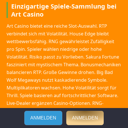
Einzigartige Spiele-Sammlung bei
Art Casino
Art Casino bietet eine reiche Slot-Auswahl. RTP
verbindet sich mit Volatilität. House Edge bleibt
wettbewerbsfähig. RNG gewährleistet Zufälligkeit
pro Spin. Spieler wählen niedrige oder hohe
Volatilität. Risiko passt zu Vorlieben. Sakura Fortune
fasziniert mit mystischem Thema. Bonusmechaniken
balancieren RTP. Große Gewinne drohen. Big Bad
Wolf Megaways nutzt kaskadierende Symbole.
Multiplikatoren wachsen. Hohe Volatilität sorgt für
Thrill. Spiele basieren auf fortschrittlicher Software.
Live-Dealer ergänzen Casino-Optionen. RNG-
Zertifizierung sichert Fairness. Jede Runde
ANMELDEN
ANMELDEN
unvorhersehbar.