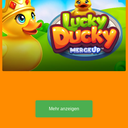
Mehr anzeigen